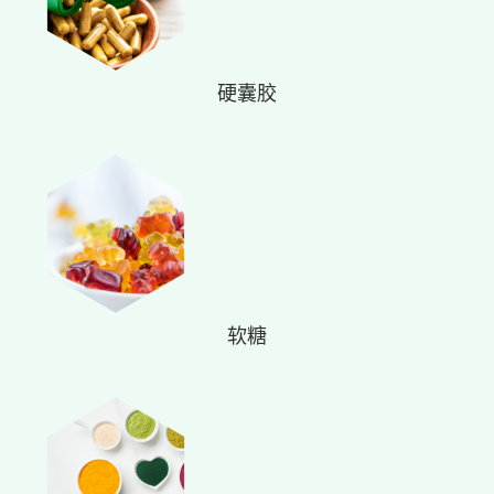
硬囊胶
软糖