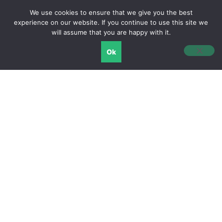
We use cookies to ensure that we give you the best
English
experience on our website. If you continue to use this site we
will assume that you are happy with it.
Ok
STGaia™
天然植物角鲨烯，含有生育三烯酚/生育酚复合
物
– 促进健康老化、皮肤营养和头发活力