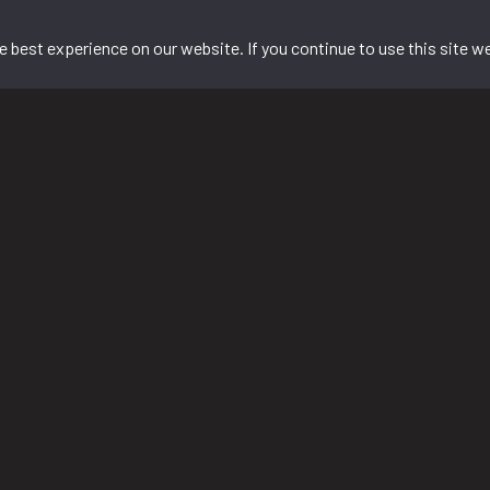
 best experience on our website. If you continue to use this site we
资源中心
联系我们