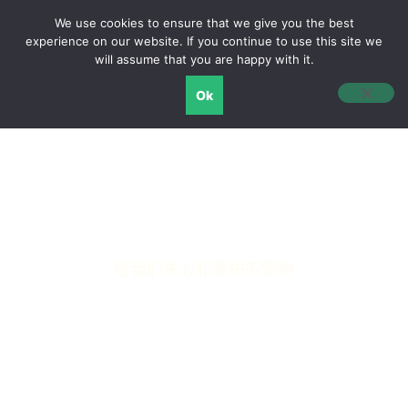
We use cookies to ensure that we give you the best
English
experience on our website. If you continue to use this site we
will assume that you are happy with it.
Ok
宠物营养
给我们关心和爱护的宠物